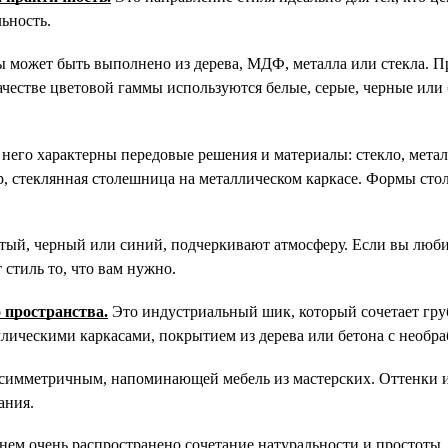
ьность. 
может быть выполнено из дерева, МДФ, металла или стекла. П
ачестве цветовой гаммы используются белые, серые, черные или
 него характерны передовые решения и материалы: стекло, металл
 стеклянная столешница на металлическом каркасе. Формы стол
стый, черный или синий, подчеркивают атмосферу. Если вы люби
 стиль то, что вам нужно.
 пространства.
Это индустриальный шик, который сочетает гру
ллическими каркасами, покрытием из дерева или бетона с необра
симметричным, напоминающей мебель из мастерских. Оттенки и
ния. 
 нем очень распространено сочетание натуральности и простоты. 