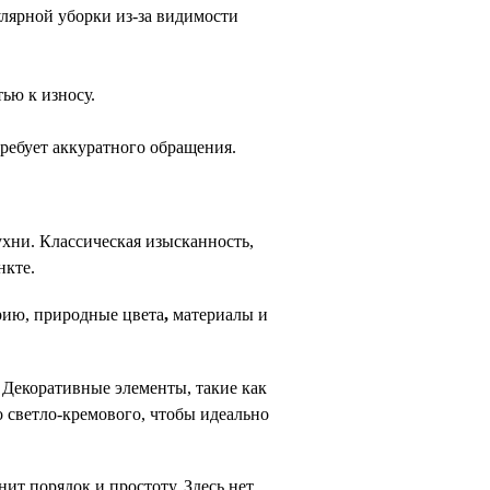
улярной уборки из-за видимости 
ью к износу.
требует аккуратного обращения.
ухни. Классическая изысканность, 
нкте.
рию, природные 
цвета
, 
материалы и 
 Декоративные элементы, такие как 
 светло-кремового, чтобы идеально 
нит порядок и простоту. Здесь нет 