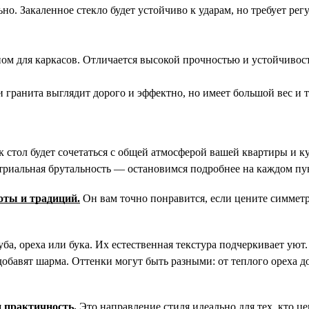
ьно. Закаленное стекло будет устойчиво к ударам, но требует рег
ном для каркасов. Отличается высокой прочностью и устойчивост
и гранита выглядит дорого и эффектно, но имеет большой вес и 
к стол будет сочетаться с общей атмосферой вашей 
квартиры
 и к
риальная брутальность — остановимся подробнее на каждом пу
оты и традиций.
 Он вам точно понравится, если цените симмет
ба, ореха или бука. Их естественная текстура подчеркивает уют.
обавят шарма. Оттенки могут быть разными: от теплого ореха до
 практичность.
 Это направление стиля идеально для тех, кто це