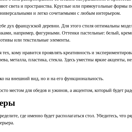
яют света и пространства. Круглые или прямоугольные формы по
универсальными и легко сочетаемыми с любым интерьером.
себе дух французской деревни. Для этого стиля оптимальны модел
ками, например, фигурными. Оттенки пастельные: белый, кремо
 мотивы или текстильные элементы.
я тех, кому нравится проявлять креативность и экспериментирова
ева, металла, пластика, стекла. Здесь уместны яркие акценты, 
ко на внешний вид, но и на его функциональность. 
осто местом для 
обедов и ужинов
,
 а акцентом, который будет ра
еры 
ределите, где именно будет располагаться стол. Убедитесь, что ря
ерьера.