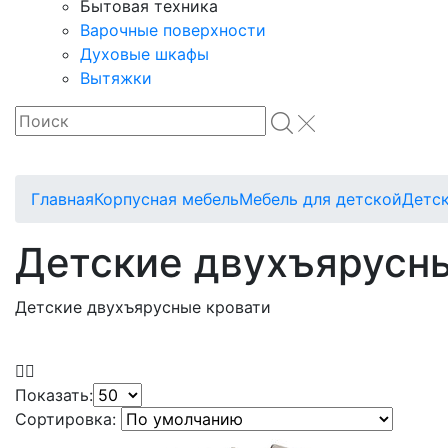
Бытовая техника
Варочные поверхности
Духовые шкафы
Вытяжки
Главная
Корпусная мебель
Мебель для детской
Детск
Детские двухъярусн
Детские двухъярусные кровати
Показать:
Сортировка: