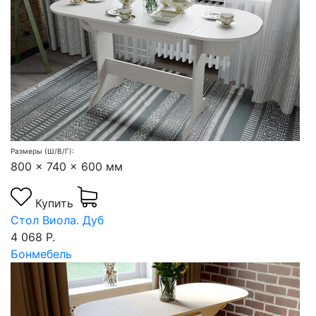
Размеры (Ш/В/Г):
800 x 740 x 600 мм
Купить
Стол Виола. Дуб
4 068 Р.
Бонмебель