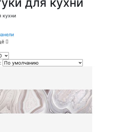
уки для кухни
я кухни
панели
щё
: