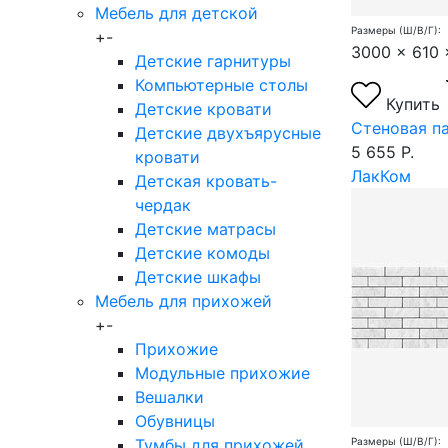
Мебель для детской
Размеры (Ш/В/Г):
+
-
3000 x 610 
Детские гарнитуры
Компьютерные столы
Купить
Детские кровати
Стеновая п
Детские двухъярусные
5 655 Р.
кровати
ЛакКом
Детская кровать-
чердак
Детские матрасы
Детские комоды
Детские шкафы
Мебель для прихожей
+
-
Прихожие
Модульные прихожие
Вешалки
Обувницы
Тумбы для прихожей
Размеры (Ш/В/Г):