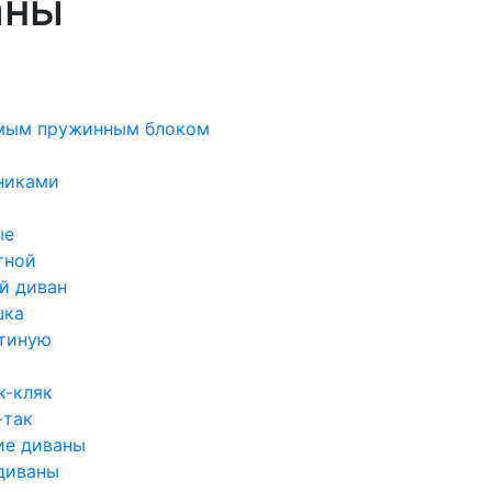
аны
мым пружинным блоком
никами
ые
тной
й диван
шка
стиную
к-кляк
-так
ие диваны
диваны