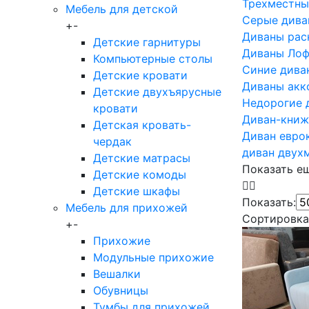
Трехместны
Мебель для детской
Серые дива
+
-
Диваны рас
Детские гарнитуры
Диваны Лоф
Компьютерные столы
Синие дива
Детские кровати
Диваны акк
Детские двухъярусные
Недорогие 
кровати
Диван-книж
Детская кровать-
Диван евро
чердак
диван двух
Детские матрасы
Показать е
Детские комоды
Детские шкафы
Показать:
Мебель для прихожей
Сортировка
+
-
Прихожие
Модульные прихожие
Вешалки
Обувницы
Тумбы для прихожей