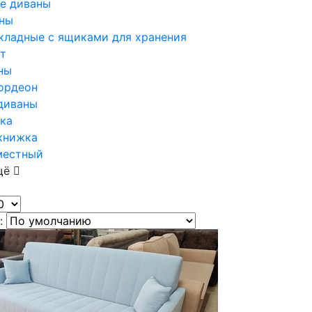
е диваны
ны
кладные с ящиками для хранения
т
ны
ордеон
диваны
ка
книжка
местный
щё
: