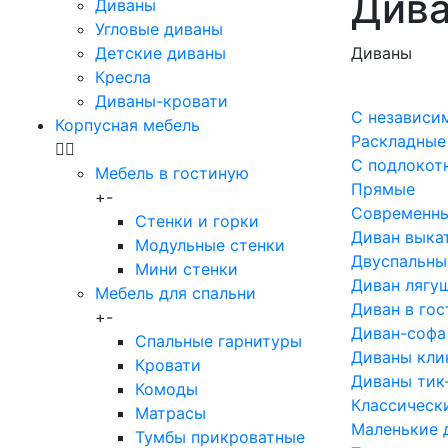
Див
Диваны
Угловые диваны
Детские диваны
Диваны
Кресла
Диваны-кровати
С независи
Корпусная мебель
Раскладные
С подлокот
Мебель в гостиную
Прямые
+
-
Современн
Стенки и горки
Диван выка
Модульные стенки
Двуспальны
Мини стенки
Диван лягу
Мебель для спальни
Диван в го
+
-
Диван-софа
Спальные гарнитуры
Диваны кли
Кровати
Диваны тик
Комоды
Классическ
Матрасы
Маленькие 
Тумбы прикроватные