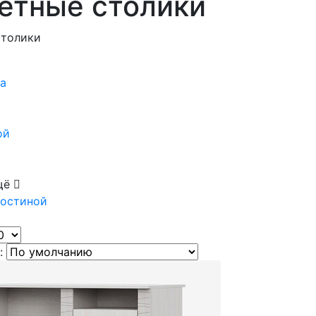
етные столики
столики
а
ой
щё
гостиной
: