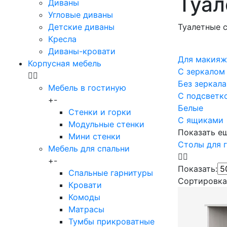
Туал
Диваны
Угловые диваны
Детские диваны
Туалетные 
Кресла
Диваны-кровати
Для макияж
Корпусная мебель
С зеркалом
Без зеркала
Мебель в гостиную
С подсветк
+
-
Белые
Стенки и горки
С ящиками
Модульные стенки
Показать е
Мини стенки
Столы для 
Мебель для спальни
+
-
Показать:
Спальные гарнитуры
Сортировка
Кровати
Комоды
Матрасы
Тумбы прикроватные