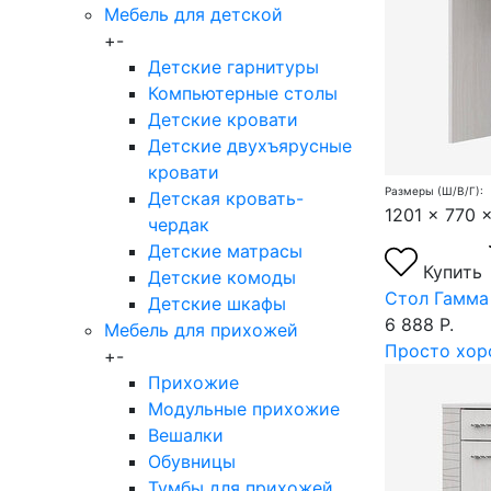
Мебель для детской
+
-
Детские гарнитуры
Компьютерные столы
Детские кровати
Детские двухъярусные
кровати
Размеры (Ш/В/Г):
Детская кровать-
1201 x 770 
чердак
Детские матрасы
Купить
Детские комоды
Стол Гамма
Детские шкафы
6 888 Р.
Мебель для прихожей
Просто хор
+
-
Прихожие
Модульные прихожие
Вешалки
Обувницы
Тумбы для прихожей