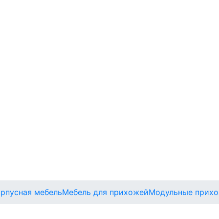
орпусная мебель
Мебель для прихожей
Модульные прих