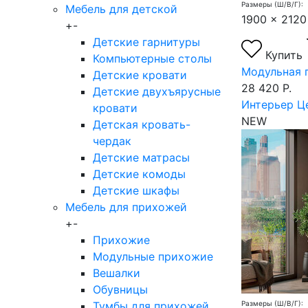
Размеры (Ш/В/Г):
Мебель для детской
1900 x 2120
+
-
Детские гарнитуры
Купить
Компьютерные столы
Модульная 
Детские кровати
28 420 Р.
Детские двухъярусные
Интерьер Ц
кровати
NEW
Детская кровать-
чердак
Детские матрасы
Детские комоды
Детские шкафы
Мебель для прихожей
+
-
Прихожие
Модульные прихожие
Вешалки
Обувницы
Тумбы для прихожей
Размеры (Ш/В/Г):