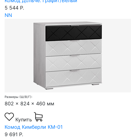
Комод Дольче. Графит/Белый
5 544 Р.
NN
Размеры (Ш/В/Г):
802 x 824 x 460 мм
Купить
Комод Кимберли КМ-01
9 691 Р.