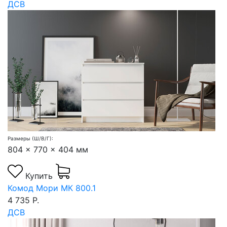
ДСВ
Размеры (Ш/В/Г):
804 x 770 x 404 мм
Купить
Комод Мори МК 800.1
4 735 Р.
ДСВ