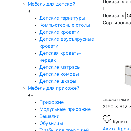
Показать е
Мебель для детской
+
-
Показать:
Детские гарнитуры
Сортировка
Компьютерные столы
Детские кровати
Детские двухъярусные
кровати
Детская кровать-
чердак
Детские матрасы
Детские комоды
Детские шкафы
Мебель для прихожей
+
-
Размеры (Ш/В/Г):
Прихожие
2160 x 912 
Модульные прихожие
Вешалки
Купить
Обувницы
Акита Крова
Тумбы для прихожей