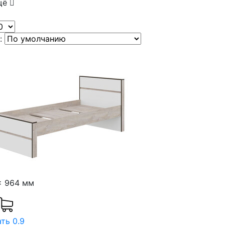
щё
:
x 964 мм
ть 0.9