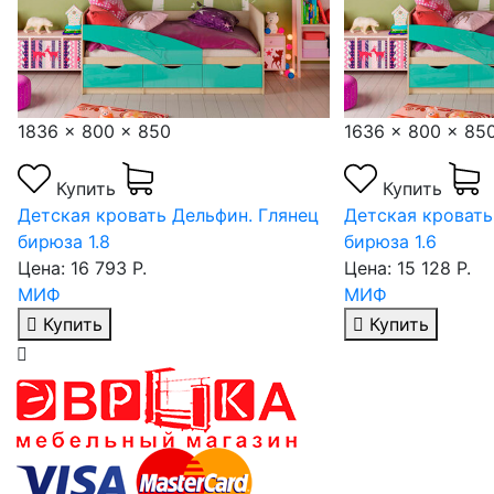
1636 x 800 x 850
2036
Купить
ин. Глянец
Детская кровать Дельфин. Глянец
Детс
бирюза 1.6
мато
Цена: 15 128 Р.
Цена:
МИФ
МИФ
Купить
Ку