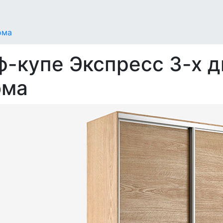
ома
-купе Экспресс 3-х д
ома