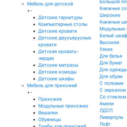
Большой пл
Мебель для детской
Книжные со
+
-
Широкие
Детские гарнитуры
Книжные шк
Компьютерные столы
Модульные
Детские кровати
Белый шкаф
Детские двухъярусные
Высокие
кровати
Узкие
Детская кровать-
Для белья
чердак
Для бумаг
Детские матрасы
Для одежд
Детские комоды
Для обуви
Детские шкафы
С полками
Мебель для прихожей
С зеркалом
+
-
Со стеклом
Прихожие
Амели
Модульные прихожие
ЛДСП
Вешалки
Ливерпуль
Обувницы
Лофт
Тумбы для прихожей