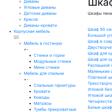
Шкаф
Диваны
Угловые диваны
Детские диваны
Шкафы пена
Кресла
Диваны-кровати
Шкаф 90 см
Корпусная мебель
Большой уг
Шкаф в сов
Мебель в гостиную
Двустворча
+
-
Шкаф для 
Стенки и горки
Шкаф для о
Модульные стенки
Распашной 
Мини стенки
Маленькие
Мебель для спальни
Платяной ш
+
-
Трехстворч
Спальные гарнитуры
Угловой бе
Кровати
Угловой шк
Комоды
Четырехств
Матрасы
Белые шка
Тумбы прикроватные