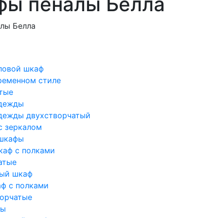
ы пеналы Белла
лы Белла
ловой шкаф
ременном стиле
тые
одежды
дежды двухстворчатый
с зеркалом
 шкафы
каф с полками
атые
лый шкаф
аф с полками
орчатые
фы