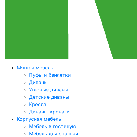
Мягкая мебель
Пуфы и банкетки
Диваны
Угловые диваны
Детские диваны
Кресла
Диваны-кровати
Корпусная мебель
Мебель в гостиную
Мебель для спальни