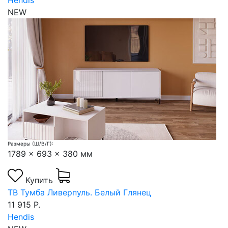
Hendis
NEW
Размеры (Ш/В/Г):
1789 x 693 x 380 мм
Купить
ТВ Тумба Ливерпуль. Белый Глянец
11 915 Р.
Hendis