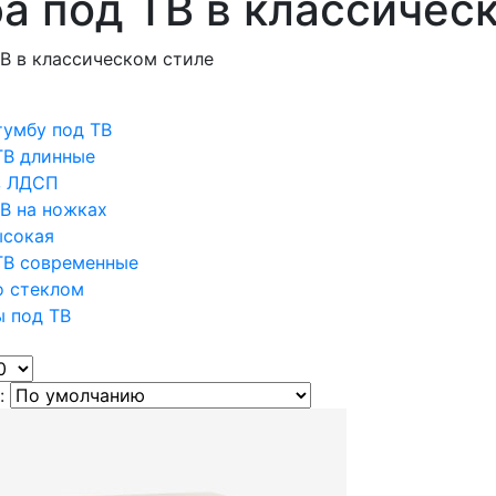
а под ТВ в классичес
В в классическом стиле
тумбу под ТВ
ТВ длинные
з ЛДСП
В на ножках
ысокая
ТВ современные
о стеклом
ы под ТВ
: