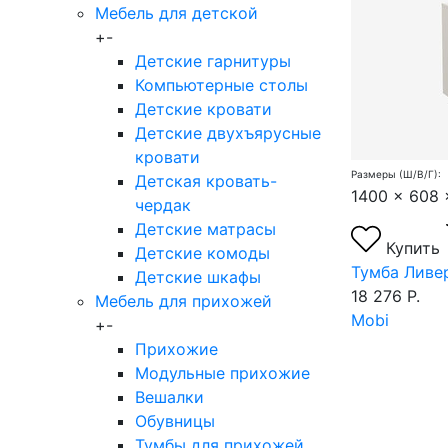
Мебель для детской
+
-
Детские гарнитуры
Компьютерные столы
Детские кровати
Детские двухъярусные
кровати
Размеры (Ш/В/Г):
Детская кровать-
1400 x 608
чердак
Детские матрасы
Купить
Детские комоды
Тумба Ливе
Детские шкафы
18 276 Р.
Мебель для прихожей
Mobi
+
-
Прихожие
Модульные прихожие
Вешалки
Обувницы
Тумбы для прихожей