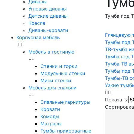
Тумб
Диваны
Угловые диваны
Детские диваны
Тумба под Т
Кресла
Диваны-кровати
Глянцевую 
Корпусная мебель
Тумбы под 
ТВ-тумба и
Мебель в гостиную
Тумба под Т
+
-
Тумба-ТВ в
Стенки и горки
Тумбы под 
Модульные стенки
Тумбы-ТВ с
Мини стенки
Узкие тумб
Мебель для спальни
+
-
Показать:
Спальные гарнитуры
Сортировка
Кровати
Комоды
Матрасы
Тумбы прикроватные