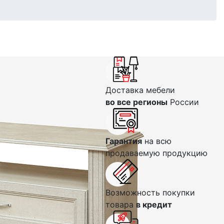
Доставка мебели
во все регионы
России
Гарантия
на всю
продаваемую продукцию
Возможность покупки
товара
в кредит