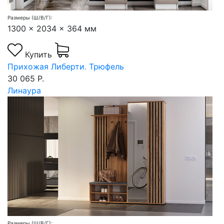
Размеры (Ш/В/Г):
1300 x 2034 x 364 мм
Купить
Прихожая Либерти. Трюфель
30 065 Р.
Линаура
Размеры (Ш/В/Г):